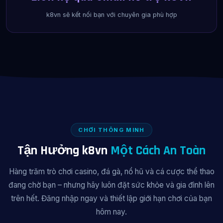
k8vn sẽ kết nối bạn với chuyên gia phù hợp
CHƠI THÔNG MINH
Tận Hưởng k8vn
Một Cách An Toàn
Hàng trăm trò chơi casino, đá gà, nổ hũ và cá cược thể thao
đang chờ bạn – nhưng hãy luôn đặt sức khỏe và gia đình lên
trên hết. Đăng nhập ngay và thiết lập giới hạn chơi của bạn
hôm nay.