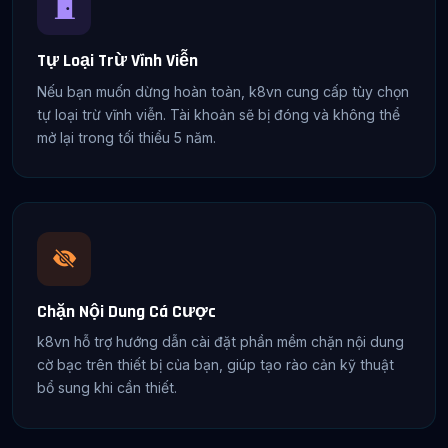
Tự Loại Trừ Vĩnh Viễn
Nếu bạn muốn dừng hoàn toàn, k8vn cung cấp tùy chọn
tự loại trừ vĩnh viễn. Tài khoản sẽ bị đóng và không thể
mở lại trong tối thiểu 5 năm.
Chặn Nội Dung Cá Cược
k8vn hỗ trợ hướng dẫn cài đặt phần mềm chặn nội dung
cờ bạc trên thiết bị của bạn, giúp tạo rào cản kỹ thuật
bổ sung khi cần thiết.