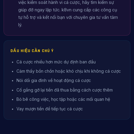
việc kiểm soát hành vi cá cược, hãy tìm kiếm sự
giúp đỡ ngay lập tức. k8vn cung cấp các công cụ
tự hỗ trợ và kết nối bạn với chuyên gia tư vấn tâm
lý.
DẤU HIỆU CẦN CHÚ Ý
Cá cược nhiều hơn mức dự định ban đầu
Cảm thấy bồn chồn hoặc khó chịu khi không cá cược
Nói dối gia đình về hoạt động cá cược
Cố gắng gỡ lại tiền đã thua bằng cách cược thêm
Bỏ bê công việc, học tập hoặc các mối quan hệ
Vay mượn tiền để tiếp tục cá cược