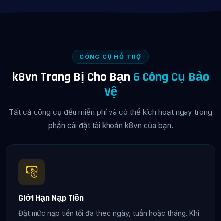
CÔNG CỤ HỖ TRỢ
k8vn Trang Bị Cho Bạn
6 Công Cụ Bảo
Vệ
Tất cả công cụ đều miễn phí và có thể kích hoạt ngay trong
phần cài đặt tài khoản k8vn của bạn.
Giới Hạn Nạp Tiền
Đặt mức nạp tiền tối đa theo ngày, tuần hoặc tháng. Khi