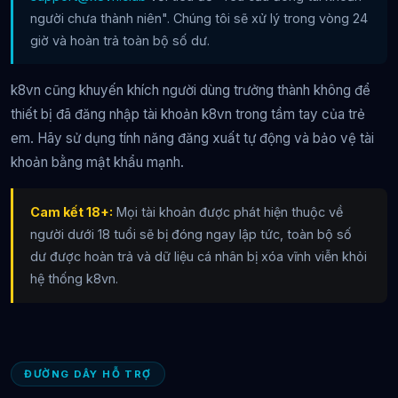
người chưa thành niên". Chúng tôi sẽ xử lý trong vòng 24
giờ và hoàn trả toàn bộ số dư.
k8vn cũng khuyến khích người dùng trưởng thành không để
thiết bị đã đăng nhập tài khoản k8vn trong tầm tay của trẻ
em. Hãy sử dụng tính năng đăng xuất tự động và bảo vệ tài
khoản bằng mật khẩu mạnh.
Cam kết 18+:
Mọi tài khoản được phát hiện thuộc về
người dưới 18 tuổi sẽ bị đóng ngay lập tức, toàn bộ số
dư được hoàn trả và dữ liệu cá nhân bị xóa vĩnh viễn khỏi
hệ thống k8vn.
ĐƯỜNG DÂY HỖ TRỢ