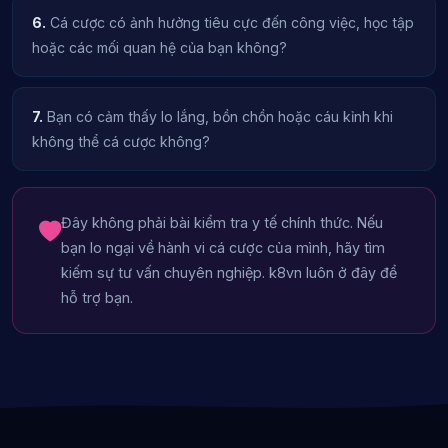
6.
Cá cược có ảnh hưởng tiêu cực đến công việc, học tập
hoặc các mối quan hệ của bạn không?
7.
Bạn có cảm thấy lo lắng, bồn chồn hoặc cáu kỉnh khi
không thể cá cược không?
Đây không phải bài kiểm tra y tế chính thức. Nếu
bạn lo ngại về hành vi cá cược của mình, hãy tìm
kiếm sự tư vấn chuyên nghiệp. k8vn luôn ở đây để
hỗ trợ bạn.