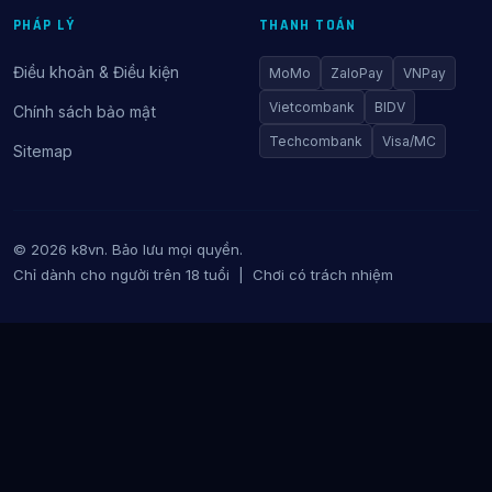
PHÁP LÝ
THANH TOÁN
Điều khoản & Điều kiện
MoMo
ZaloPay
VNPay
Vietcombank
BIDV
Chính sách bảo mật
Techcombank
Visa/MC
Sitemap
© 2026 k8vn. Bảo lưu mọi quyền.
Chỉ dành cho người trên 18 tuổi | Chơi có trách nhiệm